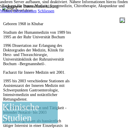
anderen Server aufbauen, sind deaktiviert. Nähere Informationen hierzu finden
Facharzt für Innere Medizin, Sportmedizin, Chirotherapie, Akupunktur und
Sie in unserer Datenschutzerklärung.
Naturheilverfahren
Weitere Informationen
Schliessen
Geboren 1968 in Khubar
Studium der Humanmedizin von 1989 bis
1995 an der Ruhr Universität Bochum
1996 Dissertation zur Erlangung des
Doktorgrades der Medizin, Klinik für
Herz- und Thoraxchirurgie,
Universitätsklinik der Ruhruniversität
Bochum –Bergmannsheil-.
Facharzt für Innere Medizin seit 2001.
1995 bis 2003 verschiedene Stationen als
Assistenzarzt der Inneren Medizin mit
Schwerpunkten Gastroenterologie,
Intensivmedizin und notärztlicher
Rettungsdienst.
Klinische
Seit 2001 Qualifikation und Tätigkeit -
leitender Notarzt- bis 2003
Studien
2003 niedergelassen als hausärztlich
tätiger Internist in einer Einzelpraxis in