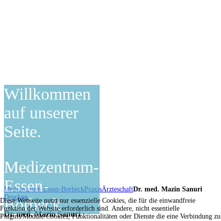
Willkommen
auf unserer
Seite.
Medizentrum-
Essen-
Medizentrum Essen-Borbeck
Praxis
Ärzteschaft
Dr. med. Mazin Sanuri
Drucken
Borbeck
Diese Webseite nutzt nur essenzielle Cookies, die für die einwandfreie
Funktion der Website erforderlich sind. Andere, nicht essentielle
Dr. med. Mazin Sanuri
Plugins/Module/Cookies, Funktionalitäten oder Dienste die eine Verbindung zu