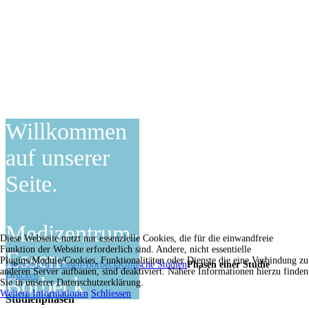
Willkommen
auf unserer
Seite.
Medizentrum-
Diese Webseite nutzt nur essenzielle Cookies, die für die einwandfreie
Funktion der Website erforderlich sind. Andere, nicht essentielle
Essen-
Plugins/Module/Cookies, Funktionalitäten oder Dienste die eine Verbindung zu
Medizentrum Essen-Borbeck
Klinische Studien
Phasen einer Studie
anderen Server aufbauen, sind deaktiviert. Nähere Informationen hierzu finden
Drucken
Borbeck
Sie in unserer Datenschutzerklärung.
Weitere Informationen
Schliessen
Studienphasen