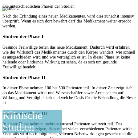
Die unterschiedlichen Phasen der Studien
Nach der Erfindung eines neuen Medikamentes, wird dies zunächst intensiv
überprüft. Wenn es sich dort bewährt darf das Medikament weiter erprobt
werden.
Studien
der Phase I
Gesunde Freiwillige testen das neue Medikament. Dadurch wird erfahren
wie der Wirkstoff des Medikamentes durch den Körper wandert, wie schnell
es ausgeschieden wird und wie verträglich es ist. In dieser Phase ist keine
heilende oder lindernde Wirkung zu sehen, da es sich um gesunde
Freiwillige handelt.
Studien
der Phase II
In dieser Phase nehmen 100 bis 500 Patienten teil. In dieser Zeit zeigt sich,
ob das Medikament wirkt und Wissenschaftler sowie Ärzte achten auf
Wirkung und Verträglichkeit und welche Dosis für die Behandlung die Beste
ist.
Klinische
Studien
der Phase III
Studien
In dieser Phase nehmen mehrere tausend Patienten weltweit teil. Das
Medikament muss zeigen, dass es bei vielen verschiedenen Patienten wirkt.
Ebenfalls wird nach möglichen, seltenen Nebenwirkungen gesucht und die