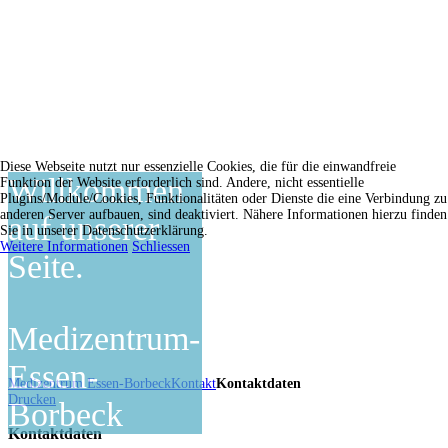
Diese Webseite nutzt nur essenzielle Cookies, die für die einwandfreie
Willkommen
Funktion der Website erforderlich sind. Andere, nicht essentielle
Plugins/Module/Cookies, Funktionalitäten oder Dienste die eine Verbindung zu
anderen Server aufbauen, sind deaktiviert. Nähere Informationen hierzu finden
auf unserer
Sie in unserer Datenschutzerklärung.
Weitere Informationen
Schliessen
Seite.
Medizentrum-
Essen-
Medizentrum Essen-Borbeck
Kontakt
Kontaktdaten
Drucken
Borbeck
Kontaktdaten