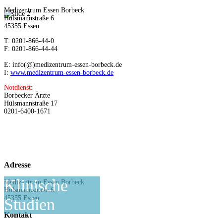
Medizentrum Essen Borbeck
Hülsmannstraße 6
45355 Essen
T: 0201-866-44-0
F: 0201-866-44-44
E: info(@)medizentrum-essen-borbeck.de
I:
www.medizentrum-essen-borbeck.de
Notdienst:
Borbecker Ärzte
Hülsmannstraße 17
0201-6400-1671
Adresse
Klinische
Medizentrum Essen Borbeck
Hülsmannstraße 6
45355 Essen
Studien
Kontakt