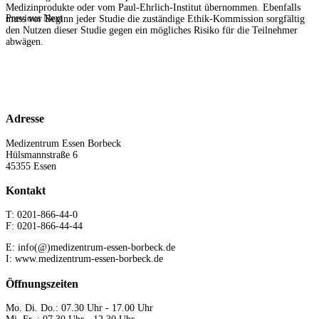
Medizinprodukte oder vom Paul-Ehrlich-Institut übernommen. Ebenfalls
Previous
Next
muss vor Beginn jeder Studie die zuständige Ethik-Kommission sorgfältig
den Nutzen dieser Studie gegen ein mögliches Risiko für die Teilnehmer
abwägen.
Adresse
Medizentrum Essen Borbeck
Hülsmannstraße 6
45355 Essen
Kontakt
T: 0201-866-44-0
F: 0201-866-44-44
E: info(@)medizentrum-essen-borbeck.de
I: www.medizentrum-essen-borbeck.de
Öffnungszeiten
Mo. Di. Do.: 07.30 Uhr - 17.00 Uhr