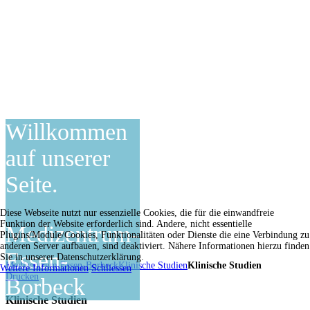
Willkommen
auf unserer
Seite.
Diese Webseite nutzt nur essenzielle Cookies, die für die einwandfreie
Funktion der Website erforderlich sind. Andere, nicht essentielle
Medizentrum-
Plugins/Module/Cookies, Funktionalitäten oder Dienste die eine Verbindung zu
anderen Server aufbauen, sind deaktiviert. Nähere Informationen hierzu finden
Essen-
Sie in unserer Datenschutzerklärung.
Medizentrum Essen-Borbeck
Klinische Studien
Klinische Studien
Weitere Informationen
Schliessen
Drucken
Borbeck
Klinische Studien