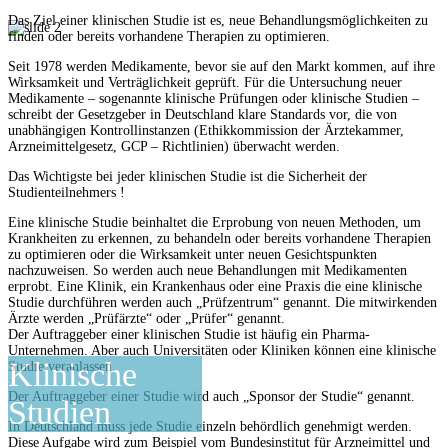
Das Ziel einer klinischen Studie ist es, neue Behandlungsmöglichkeiten zu
finden oder bereits vorhandene Therapien zu optimieren.
Seit 1978 werden Medikamente, bevor sie auf den Markt kommen, auf ihre
Wirksamkeit und Verträglichkeit geprüft. Für die Untersuchung neuer
Medikamente – sogenannte klinische Prüfungen oder klinische Studien –
schreibt der Gesetzgeber in Deutschland klare Standards vor, die von
unabhängigen Kontrollinstanzen (Ethikkommission der Ärztekammer,
Arzneimittelgesetz, GCP – Richtlinien) überwacht werden.
Das Wichtigste bei jeder klinischen Studie ist die Sicherheit der
Studienteilnehmers !
Eine klinische Studie beinhaltet die Erprobung von neuen Methoden, um
Krankheiten zu erkennen, zu behandeln oder bereits vorhandene Therapien
zu optimieren oder die Wirksamkeit unter neuen Gesichtspunkten
nachzuweisen. So werden auch neue Behandlungen mit Medikamenten
erprobt. Eine Klinik, ein Krankenhaus oder eine Praxis die eine klinische
Studie durchführen werden auch „Prüfzentrum“ genannt. Die mitwirkenden
Ärzte werden „Prüfärzte“ oder „Prüfer“ genannt.
Der Auftraggeber einer klinischen Studie ist häufig ein Pharma-
Unternehmen. Aber auch Universitäten oder Kliniken können eine klinische
Klinische
Studie veranlassen.
Der Auftraggeber einer Studie wird auch „Sponsor der Studie“ genannt.
Studien
In Deutschland muss jede Studie einzeln behördlich genehmigt werden.
Diese Aufgabe wird zum Beispiel vom Bundesinstitut für Arzneimittel und